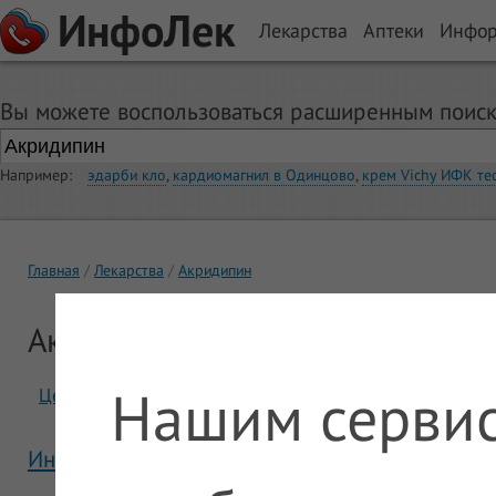
ИнфоЛек
Лекарства
Аптеки
Инфо
Вы можете воспользоваться расширенным поиск
Например:
эдарби кло
,
кардиомагнил в Одинцово
,
крем Vichy ИФК те
Главная
Лекарства
Акридипин
Акридипин
Нашим сервис
Цены
Отзывы
Инструкция Акридипин