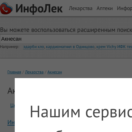
ИнфоЛек
Лекарства
Аптеки
Инфо
Вы можете воспользоваться расширенным поиск
Например:
эдарби кло
,
кардиомагнил в Одинцово
,
крем Vichy ИФК те
Главная
Лекарства
Акнесан
Акнесан
Нашим сервис
Цены
Отзывы
Инструкция Акнесан