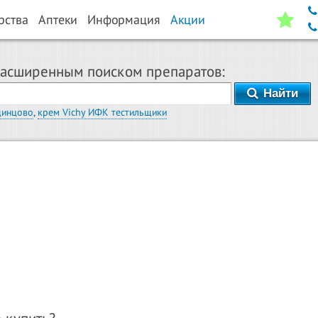
рства
Аптеки
Информация
Акции
расширенным поиском препаратов:
Найти
динцово
,
крем Vichy ИФК тестильщики