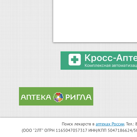
Поиск лекарств в
аптеках России
. Тел.
(ООО "2ЛТ" ОГРН 1165047057317 ИНН/КПП 5047186624/504701