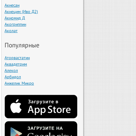
Акнесан
Акнецим (Иво Д2)
Акномид Д
Акогриппин
Аколат
Популярные
Аторвастатин
Аквадетрим
Алекол
Арбидол
Анжелик Микро