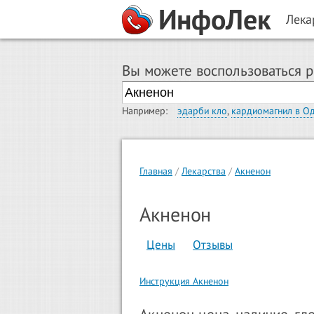
ИнфоЛек
Лека
Вы можете воспользоваться 
Например:
эдарби кло
,
кардиомагнил в О
Главная
Лекарства
Акненон
Акненон
Цены
Отзывы
Инструкция Акненон