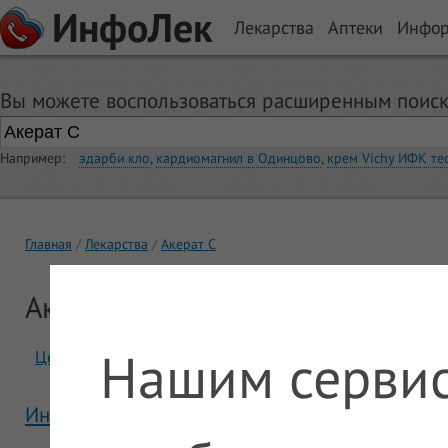
ИнфоЛек
Лекарства
Аптеки
Инфо
Вы можете воспользоваться расширенным поиск
Например:
эдарби кло
,
кардиомагнил в Одинцово
,
крем Vichy ИФК те
Главная
Лекарства
Акерат С
Акерат С
Нашим сервис
Цены
Отзывы
Инструкция Акерат С