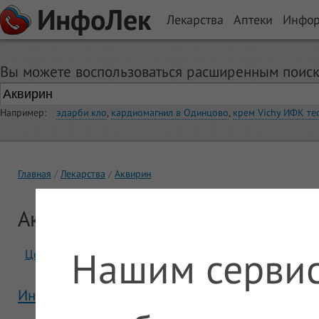
ИнфоЛек
Лекарства
Аптеки
Инфо
Вы можете воспользоваться расширенным поиск
Например:
эдарби кло
,
кардиомагнил в Одинцово
,
крем Vichy ИФК те
Главная
Лекарства
Аквирин
Аквирин
Нашим сервис
Цены
Отзывы
Инструкция Аквирин