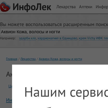
ИнфоЛек
Лекарства
Аптеки
Инфо
Вы можете воспользоваться расширенным поиск
Например:
эдарби кло
,
кардиомагнил в Одинцово
,
крем Vichy ИФК те
Главная
Лекарства
Аквион Кожа, волосы и ногти
Аквион Кожа, волосы и ногти
Нашим сервис
Цены
Отзывы
Инструкция Аквион Кожа, волосы и ногти