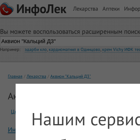
ИнфоЛек
Лекарства
Аптеки
Инфо
Вы можете воспользоваться расширенным поиск
Например:
эдарби кло
,
кардиомагнил в Одинцово
,
крем Vichy ИФК те
Главная
Лекарства
Аквион "Кальций Д3"
Аквион "Кальций Д3"
Нашим сервис
Цены
Отзывы
Инструкция Аквион "Кальций Д3"