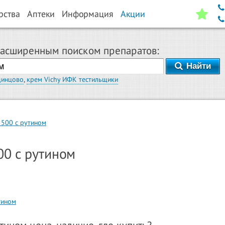
рства
Аптеки
Информация
Акции
расширенным поиском препаратов:
Найти
динцово
,
крем Vichy ИФК тестильщики
 500 с рутином
00 с рутином
тином