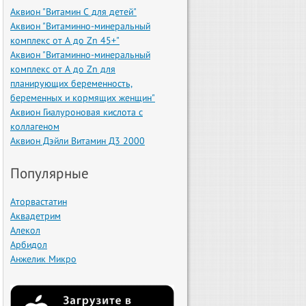
Аквион "Витамин С для детей"
Аквион "Витаминно-минеральный
комплекс от А до Zn 45+"
Аквион "Витаминно-минеральный
комплекс от А до Zn для
планирующих беременность,
беременных и кормящих женщин"
Аквион Гиалуроновая кислота с
коллагеном
Аквион Дэйли Витамин Д3 2000
Популярные
Аторвастатин
Аквадетрим
Алекол
Арбидол
Анжелик Микро