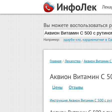
ИнфоЛек
Лека
Вы можете воспользоваться 
Например:
эдарби кло
,
кардиомагнил в О
Главная
Лекарства
Аквион Витамин С
Аквион Витамин С 5
Цены
Отзывы
Инструкция Аквион Витамин С 500 с ру