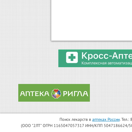
Поиск лекарств в
аптеках России
. Тел.
(ООО "2ЛТ" ОГРН 1165047057317 ИНН/КПП 5047186624/504701