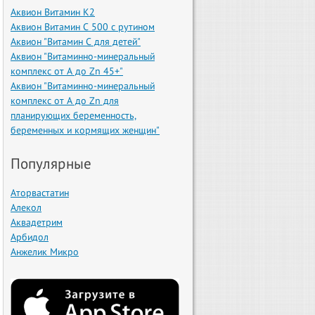
Аквион Витамин К2
Аквион Витамин С 500 с рутином
Аквион "Витамин С для детей"
Аквион "Витаминно-минеральный
комплекс от А до Zn 45+"
Аквион "Витаминно-минеральный
комплекс от А до Zn для
планирующих беременность,
беременных и кормящих женщин"
Популярные
Аторвастатин
Алекол
Аквадетрим
Арбидол
Анжелик Микро