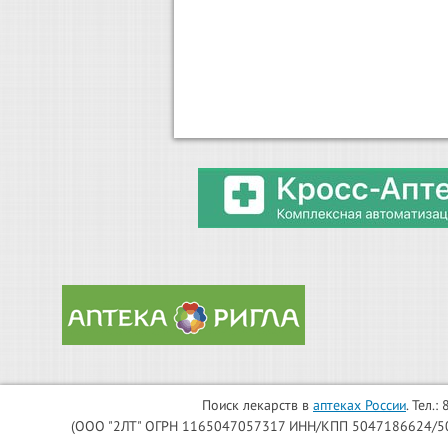
Поиск лекарств в
аптеках России
. Тел.
(ООО "2ЛТ" ОГРН 1165047057317 ИНН/КПП 5047186624/504701