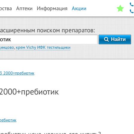
рства
Аптеки
Информация
Акции
расширенным поиском препаратов:
Найти
динцово
,
крем Vichy ИФК тестильщики
Д3 2000+пребиотик
 2000+пребиотик
ребиотик