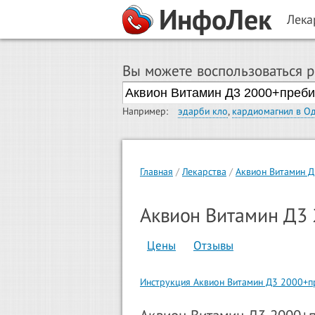
ИнфоЛек
Лека
Вы можете воспользоваться 
Например:
эдарби кло
,
кардиомагнил в О
Главная
Лекарства
Аквион Витамин 
Аквион Витамин Д3
Цены
Отзывы
Инструкция Аквион Витамин Д3 2000+п