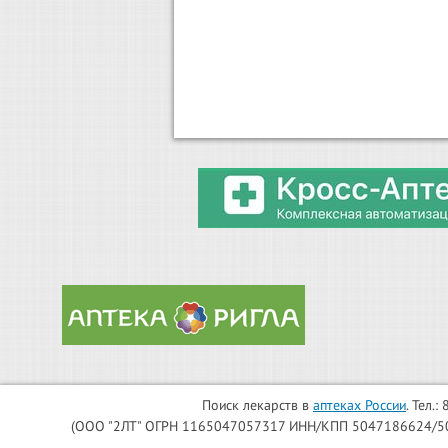
Поиск лекарств в
аптеках России
. Тел.
(ООО "2ЛТ" ОГРН 1165047057317 ИНН/КПП 5047186624/504701