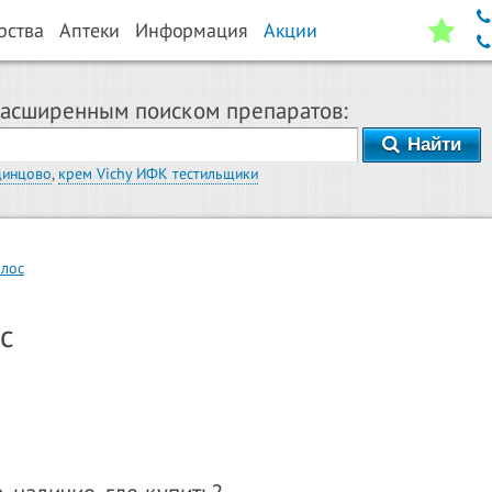
рства
Аптеки
Информация
Акции
расширенным поиском препаратов:
Найти
динцово
,
крем Vichy ИФК тестильщики
олос
с