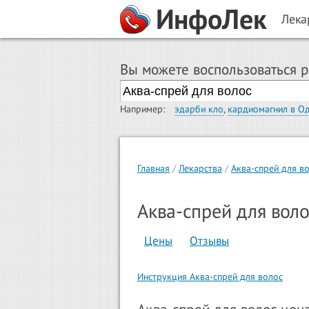
ИнфоЛек
Лека
Вы можете воспользоваться 
Например:
эдарби кло
,
кардиомагнил в О
Главная
Лекарства
Аква-спрей для в
Аква-спрей для воло
Цены
Отзывы
Инструкция Аква-спрей для волос