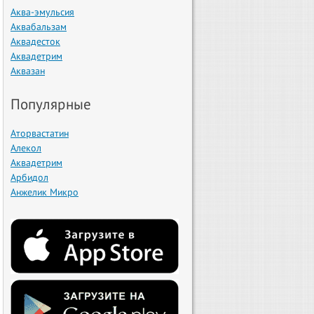
Аква-эмульсия
Аквабальзам
Аквадесток
Аквадетрим
Аквазан
Популярные
Аторвастатин
Алекол
Аквадетрим
Арбидол
Анжелик Микро