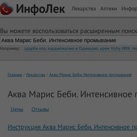
ИнфоЛек
Лекарства
Аптеки
Инфо
Вы можете воспользоваться расширенным поиск
Например:
эдарби кло
,
кардиомагнил в Одинцово
,
крем Vichy ИФК те
Главная
Лекарства
Аква Марис Беби. Интенсивное промывание
Аква Марис Беби. Интенсивное
Цены
Отзывы
Инструкция Аква Марис Беби. Интенсивное 