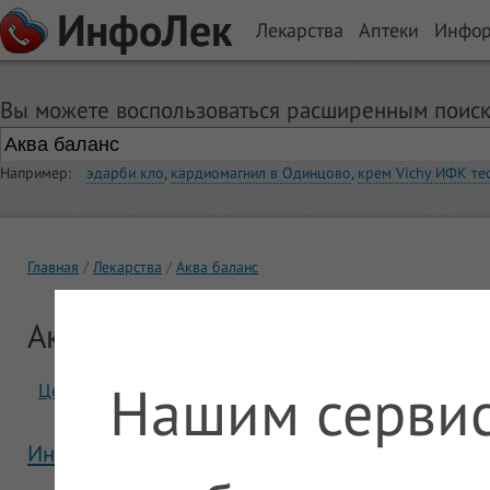
ИнфоЛек
Лекарства
Аптеки
Инфо
Вы можете воспользоваться расширенным поиск
Например:
эдарби кло
,
кардиомагнил в Одинцово
,
крем Vichy ИФК те
Главная
Лекарства
Аква баланс
Аква баланс
Нашим сервис
Цены
Отзывы
Инструкция Аква баланс