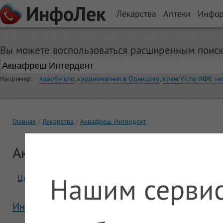
ИнфоЛек
Лекарства
Аптеки
Инфо
Вы можете воспользоваться расширенным поиск
Например:
эдарби кло
,
кардиомагнил в Одинцово
,
крем Vichy ИФК те
Главная
Лекарства
Аквафреш Интердент
Аквафреш Интердент
Нашим сервис
Цены
Отзывы
Инструкция Аквафреш Интердент