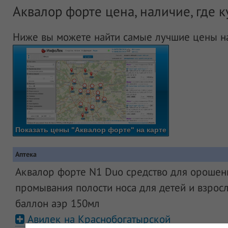
Аквалор форте цена, наличие, где к
Ниже вы можете найти самые лучшие цены на
Показать цены "Аквалор форте" на карте
Аптека
Аквалор форте N1 Duo средство для орошен
промывания полости носа для детей и взрос
баллон аэр 150мл
Авилек на Краснобогатырской