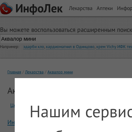
ИнфоЛек
Лекарства
Аптеки
Инфо
Вы можете воспользоваться расширенным поиск
Например:
эдарби кло
,
кардиомагнил в Одинцово
,
крем Vichy ИФК те
Главная
Лекарства
Аквалор мини
Аквалор мини
Нашим сервис
Цены
Отзывы
Инструкция Аквалор мини