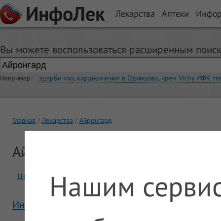
ИнфоЛек
Лекарства
Аптеки
Инфо
Вы можете воспользоваться расширенным поиск
Например:
эдарби кло
,
кардиомагнил в Одинцово
,
крем Vichy ИФК те
Главная
Лекарства
Айронгард
Айронгард
Нашим сервис
Цены
Отзывы
Инструкция Айронгард