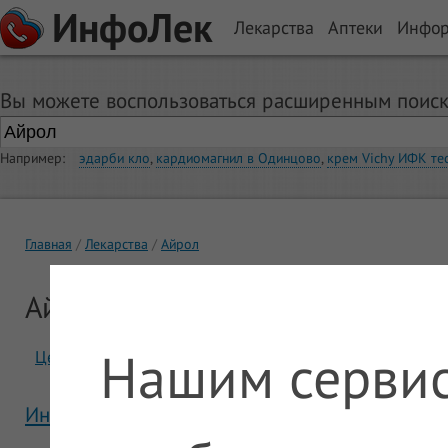
ИнфоЛек
Лекарства
Аптеки
Инфо
Вы можете воспользоваться расширенным поиск
Например:
эдарби кло
,
кардиомагнил в Одинцово
,
крем Vichy ИФК те
Главная
Лекарства
Айрол
Айрол
Нашим сервис
Цены
Отзывы
Инструкция Айрол