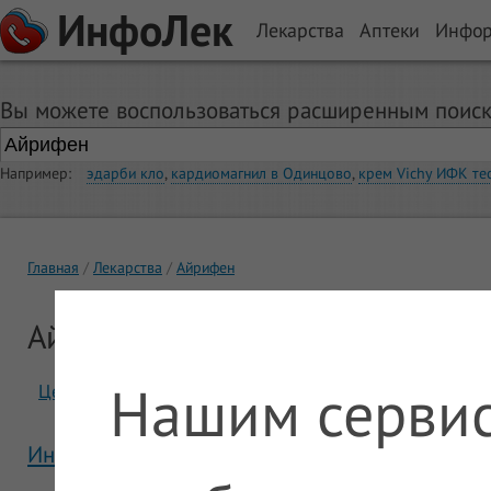
ИнфоЛек
Лекарства
Аптеки
Инфо
Вы можете воспользоваться расширенным поиск
Например:
эдарби кло
,
кардиомагнил в Одинцово
,
крем Vichy ИФК те
Главная
Лекарства
Айрифен
Айрифен
Нашим сервис
Цены
Отзывы
Инструкция Айрифен