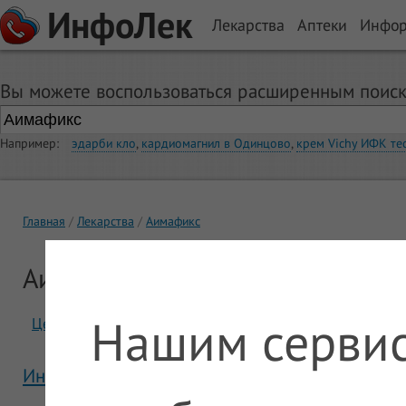
ИнфоЛек
Лекарства
Аптеки
Инфо
Вы можете воспользоваться расширенным поиск
Например:
эдарби кло
,
кардиомагнил в Одинцово
,
крем Vichy ИФК те
Главная
Лекарства
Аимафикс
Аимафикс
Нашим сервис
Цены
Отзывы
Инструкция Аимафикс