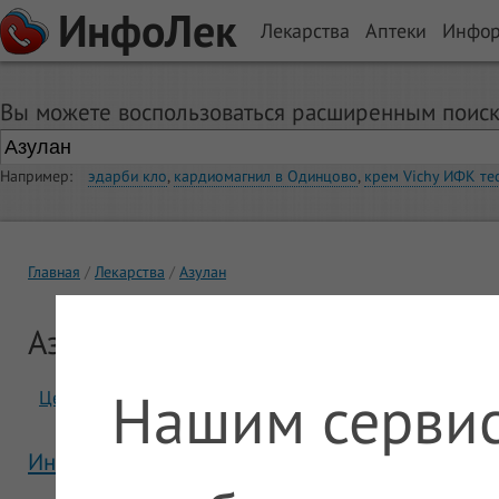
ИнфоЛек
Лекарства
Аптеки
Инфо
Вы можете воспользоваться расширенным поиск
Например:
эдарби кло
,
кардиомагнил в Одинцово
,
крем Vichy ИФК те
Главная
Лекарства
Азулан
Азулан
Нашим сервис
Цены
Отзывы
Инструкция Азулан