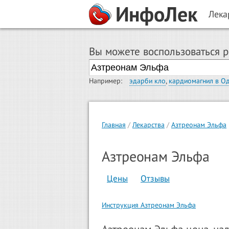
ИнфоЛек
Лека
Вы можете воспользоваться 
Например:
эдарби кло
,
кардиомагнил в О
Главная
Лекарства
Азтреонам Эльфа
Азтреонам Эльфа
Цены
Отзывы
Инструкция Азтреонам Эльфа