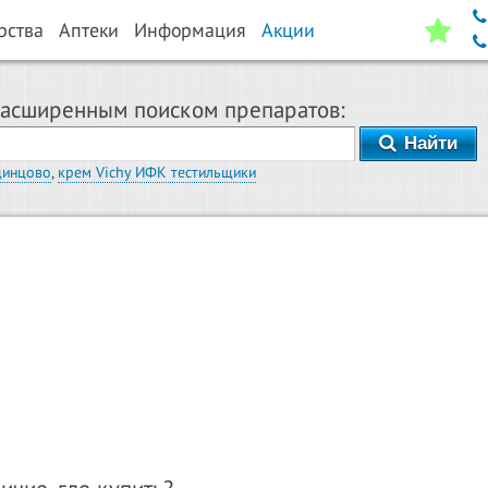
рства
Аптеки
Информация
Акции
расширенным поиском препаратов:
Найти
динцово
,
крем Vichy ИФК тестильщики