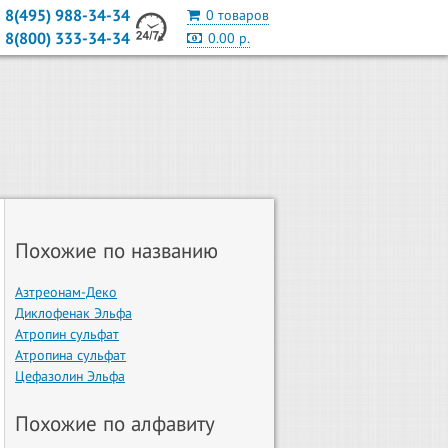
8(495) 988-34-34
0 товаров
8(800) 333-34-34
0.00 р.
Похожие по названию
Азтреонам-Деко
Диклофенак Эльфа
Атропин сульфат
Атропина сульфат
Цефазолин Эльфа
Похожие по алфавиту