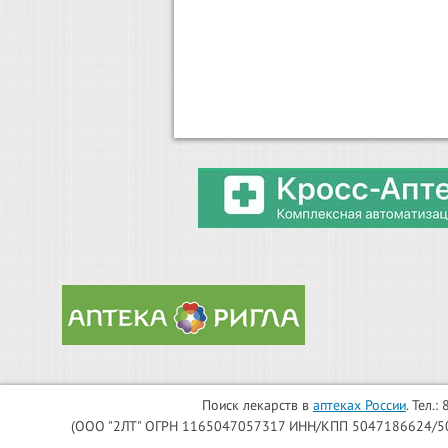
Поиск лекарств в
аптеках России
. Тел.
(ООО "2ЛТ" ОГРН 1165047057317 ИНН/КПП 5047186624/504701