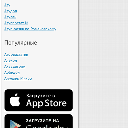
Азу
Азудол
Азулан
Азупростат М
Азур-эозин по Романовскому
Популярные
Аторвастатин
Алекол
Аквадетрим
Арбидол
Анжелик Микро