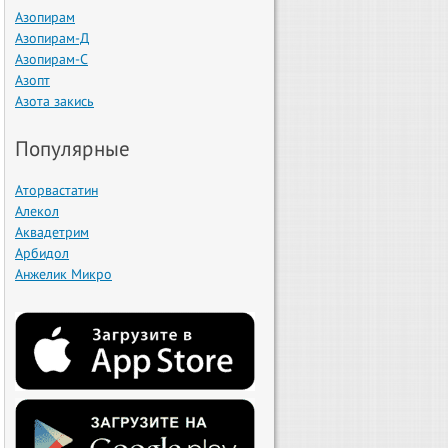
Азопирам
Азопирам-Д
Азопирам-С
Азопт
Азота закись
Популярные
Аторвастатин
Алекол
Аквадетрим
Арбидол
Анжелик Микро