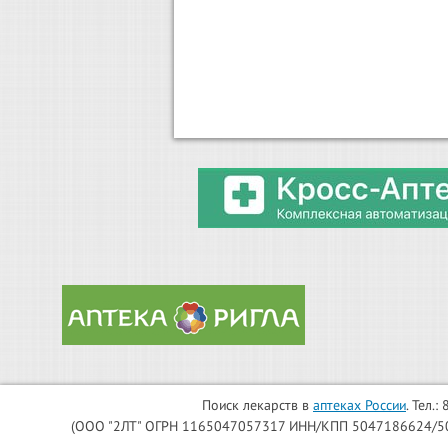
Поиск лекарств в
аптеках России
. Тел.
(ООО "2ЛТ" ОГРН 1165047057317 ИНН/КПП 5047186624/504701