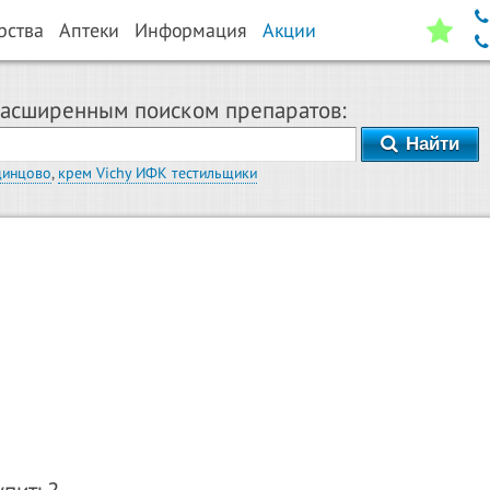
рства
Аптеки
Информация
Акции
расширенным поиском препаратов:
Найти
динцово
,
крем Vichy ИФК тестильщики