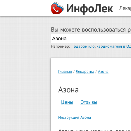
ИнфоЛек
Лека
Вы можете воспользоваться 
Например:
эдарби кло
,
кардиомагнил в О
Главная
Лекарства
Азона
Азона
Цены
Отзывы
Инструкция Азона