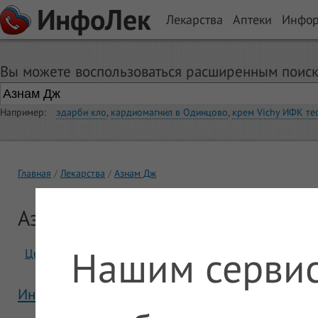
ИнфоЛек
Лекарства
Аптеки
Инфо
Вы можете воспользоваться расширенным поиск
Например:
эдарби кло
,
кардиомагнил в Одинцово
,
крем Vichy ИФК те
Главная
Лекарства
Азнам Дж
Азнам Дж
Нашим сервис
Цены
Отзывы
Инструкция Азнам Дж