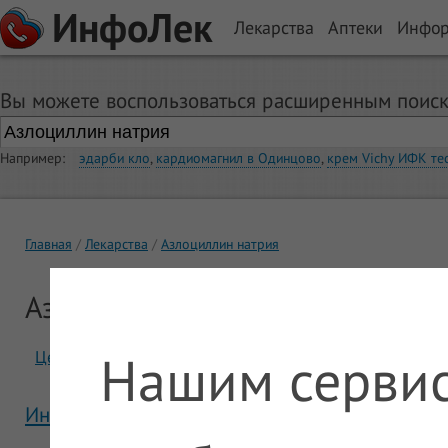
ИнфоЛек
Лекарства
Аптеки
Инфо
Вы можете воспользоваться расширенным поиск
Например:
эдарби кло
,
кардиомагнил в Одинцово
,
крем Vichy ИФК те
Главная
Лекарства
Азлоциллин натрия
Азлоциллин натрия
Нашим сервис
Цены
Отзывы
Инструкция Азлоциллин натрия