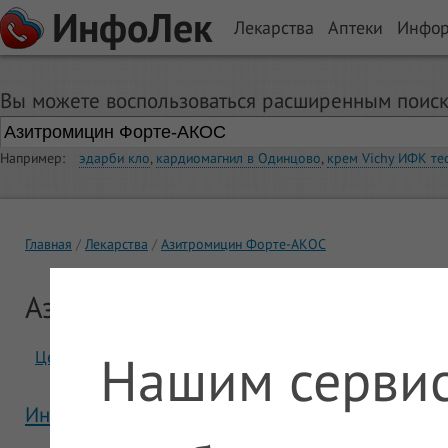
ИнфоЛек
Лекарства
Аптеки
Инфо
Вы можете воспользоваться расширенным поиск
Например:
эдарби кло
,
кардиомагнил в Одинцово
,
крем Vichy ИФК те
Главная
Лекарства
Азитромицин Форте-АКОС
Азитромицин Форте-АКОС
Нашим сервис
Цены
Отзывы
Инструкция Азитромицин Форте-АКОС