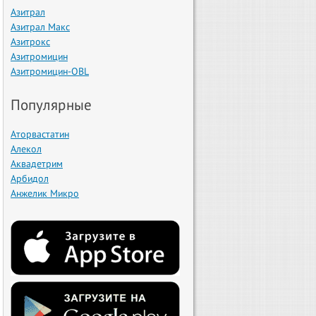
Азитрал
Азитрал Макс
Азитрокс
Азитромицин
Азитромицин-OBL
Популярные
Аторвастатин
Алекол
Аквадетрим
Арбидол
Анжелик Микро