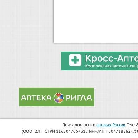
Поиск лекарств в
аптеках России
. Тел.
(ООО "2ЛТ" ОГРН 1165047057317 ИНН/КПП 5047186624/504701