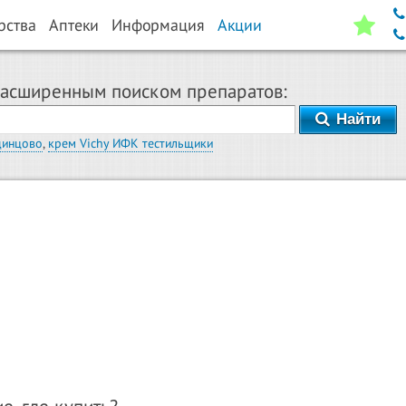
рства
Аптеки
Информация
Акции
расширенным поиском препаратов:
Найти
динцово
,
крем Vichy ИФК тестильщики