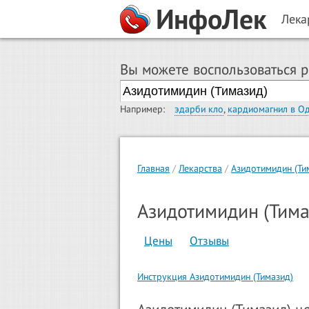
ИнфоЛек
Лека
Вы можете воспользоваться 
Например:
эдарби кло
,
кардиомагнил в О
Главная
Лекарства
Азидотимидин (Ти
Азидотимидин (Тима
Цены
Отзывы
Инструкция Азидотимидин (Тимазид)