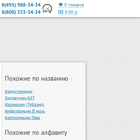
8(495) 988-34-34
0 товаров
8(800) 333-34-34
0.00 р.
Похожие по названию
Азидотимидин
Зидовудин-АЗТ
Изониазид (Тубазид)
Амфотерицин В мазь
Азитромицин-Тева
Похожие по алфавиту