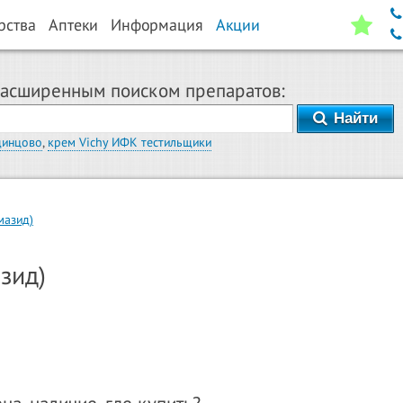
рства
Аптеки
Информация
Акции
расширенным поиском препаратов:
Найти
динцово
,
крем Vichy ИФК тестильщики
мазид)
зид)