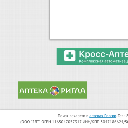
Поиск лекарств в
аптеках России
. Тел.
(ООО "2ЛТ" ОГРН 1165047057317 ИНН/КПП 5047186624/504701