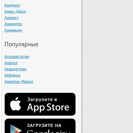
Азидроп
Азикс-Дерм
Азилект
Азимитем
Азимицин
Популярные
Аторвастатин
Алекол
Аквадетрим
Арбидол
Анжелик Микро