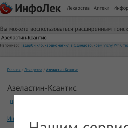
ИнфоЛек
Лекарства
Аптеки
Инфо
Вы можете воспользоваться расширенным поиск
Например:
эдарби кло
,
кардиомагнил в Одинцово
,
крем Vichy ИФК те
Главная
Лекарства
Азеластин-Ксантис
Азеластин-Ксантис
Цены
Отзывы
Инструкция Азеластин-Ксантис
Нашим сервис