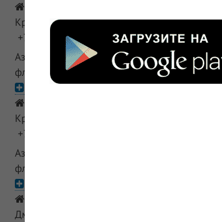
Москва, Восточный (ВАО), Богородское, ул
Краснобогатырская, д 79
+7 (495) 963-42-96, +7 (925) 115-87-40
Азеластин-Ксантис N1 спрей назал дозир 140
фл 10мл
Авилек Павшино
Московская область, Красногорский район,
Красногорск, ул Вокзальная, д 21
+7 (495) 561-33-35
Азеластин-Ксантис N1 спрей назал дозир 140
фл 10мл
Авилек на Дмитрия Ульянова д 4 к 1
Москва, Юго-западный (ЮЗАО), Гагарински
Дмитрия Ульянова, д 4 к 1