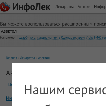
ИнфоЛек
Лекарства
Аптеки
Инфо
Вы можете воспользоваться расширенным поиск
Например:
эдарби кло
,
кардиомагнил в Одинцово
,
крем Vichy ИФК те
Главная
Лекарства
Азектол
Азектол
Нашим сервис
Цены
Отзывы
Инструкция Азектол