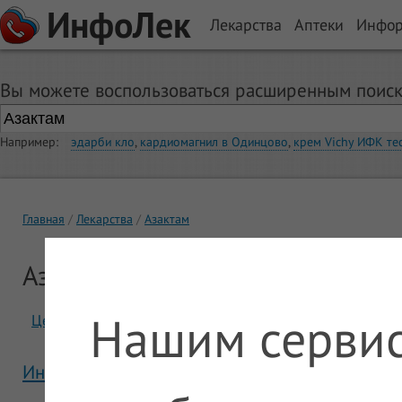
ИнфоЛек
Лекарства
Аптеки
Инфо
Вы можете воспользоваться расширенным поиск
Например:
эдарби кло
,
кардиомагнил в Одинцово
,
крем Vichy ИФК те
Главная
Лекарства
Азактам
Азактам
Нашим сервис
Цены
Отзывы
Инструкция Азактам