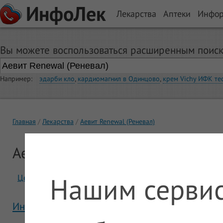
ИнфоЛек
Лекарства
Аптеки
Инфо
Вы можете воспользоваться расширенным поиск
Например:
эдарби кло
,
кардиомагнил в Одинцово
,
крем Vichy ИФК те
Главная
Лекарства
Аевит Renewal (Реневал)
Аевит Renewal (Реневал)
Нашим сервис
Цены
Отзывы
Инструкция Аевит Renewal (Реневал)