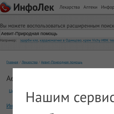
ИнфоЛек
Лекарства
Аптеки
Инфо
Вы можете воспользоваться расширенным поиск
Например:
эдарби кло
,
кардиомагнил в Одинцово
,
крем Vichy ИФК те
Главная
Лекарства
Аевит-Природная помощь
Аевит-Природная помощь
Нашим сервис
Цены
Отзывы
Инструкция Аевит-Природная помощь