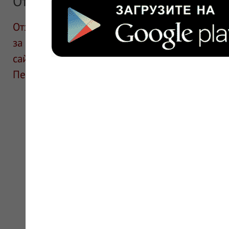
Отзывы
Отзывы размещают посетители сайта. ИнфоЛек
за информацию в отзывах. Описание препара
сайте для ознакомления и не является руков
Перед применением необходима консультаци