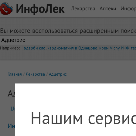
ИнфоЛек
Лекарства
Аптеки
Инфо
Вы можете воспользоваться расширенным поиск
Например:
эдарби кло
,
кардиомагнил в Одинцово
,
крем Vichy ИФК те
Главная
Лекарства
Адцетрис
Адцетрис
Цены
Отзывы
Нашим сервис
Инструкция Адцетрис