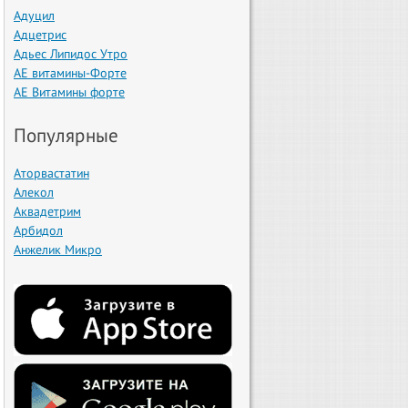
Адуцил
Адцетрис
Адьес Липидос Утро
АЕ витамины-Форте
АЕ Витамины форте
Популярные
Аторвастатин
Алекол
Аквадетрим
Арбидол
Анжелик Микро