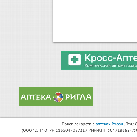
Поиск лекарств в
аптеках России
. Тел.
(ООО "2ЛТ" ОГРН 1165047057317 ИНН/КПП 5047186624/504701