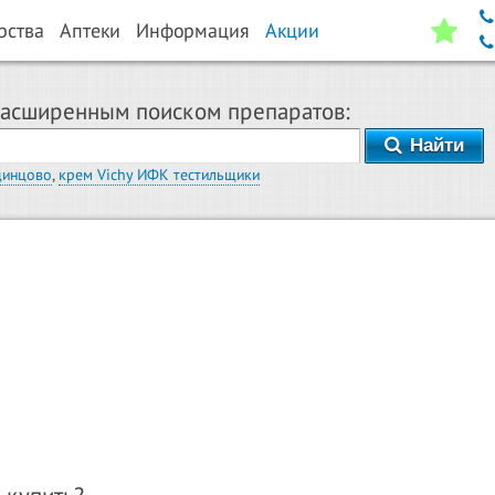
рства
Аптеки
Информация
Акции
расширенным поиском препаратов:
Найти
динцово
,
крем Vichy ИФК тестильщики