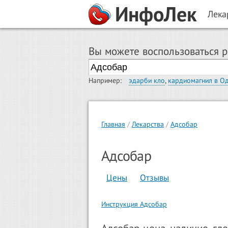
ИнфоЛек
Лека
Вы можете воспользоваться 
Например:
эдарби кло
,
кардиомагнил в О
Главная
Лекарства
Адсобар
Адсобар
Цены
Отзывы
Инструкция Адсобар