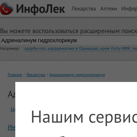
ИнфоЛек
Лекарства
Аптеки
Инфо
Вы можете воспользоваться расширенным поиск
Например:
эдарби кло
,
кардиомагнил в Одинцово
,
крем Vichy ИФК те
Главная
Лекарства
Адреналинум гидрохлорикум
Адреналинум гидрохлорикум
Нашим сервис
Цены
Отзывы
Инструкция Адреналинум гидрохлорикум