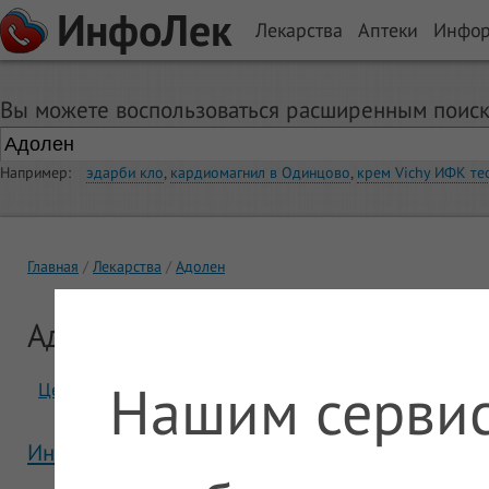
ИнфоЛек
Лекарства
Аптеки
Инфо
Вы можете воспользоваться расширенным поиск
Например:
эдарби кло
,
кардиомагнил в Одинцово
,
крем Vichy ИФК те
Главная
Лекарства
Адолен
Адолен
Нашим сервис
Цены
Отзывы
Инструкция Адолен