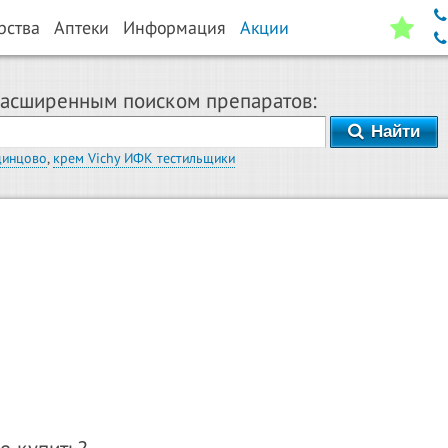
рства
Аптеки
Информация
Акции
расширенным поиском препаратов:
Найти
динцово
,
крем Vichy ИФК тестильщики