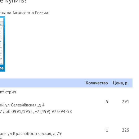
де купить?
ны на Аджисепт в России.
те
Количество
Цена, р.
пт стрип
5
291
й, ул Селезнёвская, д 4
97 доб.0991/1955, +7 (499) 973-94-58
1
225
ое, ул Краснобогатырская, д 79