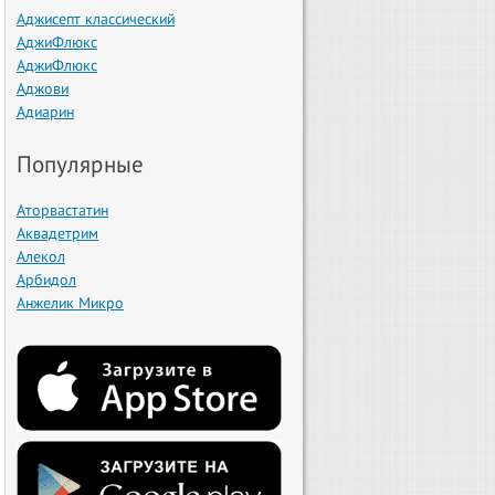
Аджисепт классический
АджиФлюкс
АджиФлюкс
Аджови
Адиарин
Популярные
Аторвастатин
Аквадетрим
Алекол
Арбидол
Анжелик Микро