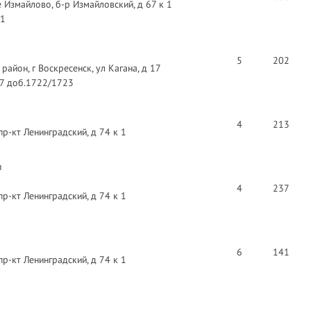
 Измайлово, б-р Измайловский, д 67 к 1
91
5
202
айон, г Воскресенск, ул Кагана, д 17
97 доб.1722/1723
4
213
пр-кт Ленинградский, д 74 к 1
п
4
237
пр-кт Ленинградский, д 74 к 1
6
141
пр-кт Ленинградский, д 74 к 1