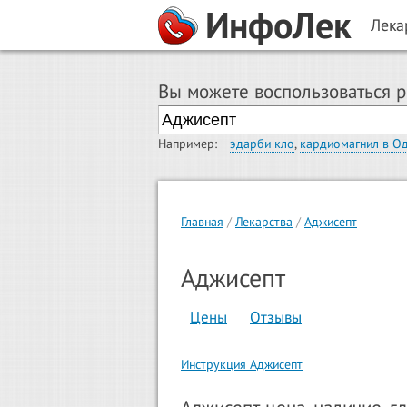
ИнфоЛек
Лека
Вы можете воспользоваться 
Например:
эдарби кло
,
кардиомагнил в О
Главная
Лекарства
Аджисепт
Аджисепт
Цены
Отзывы
Инструкция Аджисепт