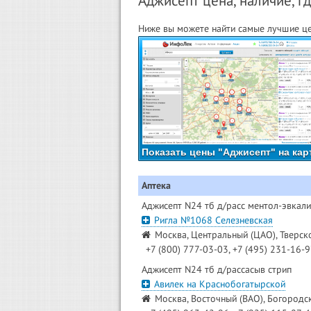
Аджисепт цена, наличие, г
Ниже вы можете найти самые лучшие це
Показать цены "Аджисепт" на кар
Аптека
Аджисепт N24 тб д/расс ментол-эвкали
Ригла №1068 Селезневская
Москва, Центральный (ЦАО), Тверско
+7 (800) 777-03-03, +7 (495) 231-16-
Аджисепт N24 тб д/рассасыв стрип
Авилек на Краснобогатырской
Москва, Восточный (ВАО), Богородск