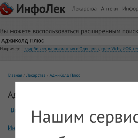
ИнфоЛек
Лекарства
Аптеки
Инфо
Вы можете воспользоваться расширенным поиск
Например:
эдарби кло
,
кардиомагнил в Одинцово
,
крем Vichy ИФК те
Главная
Лекарства
АджиКолд Плюс
АджиКолд Плюс
Нашим сервис
Цены
Отзывы
Инструкция АджиКолд Плюс