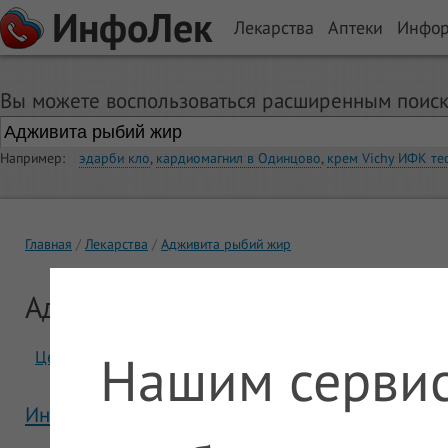
ИнфоЛек
Лекарства
Аптеки
Инфо
Вы можете воспользоваться расширенным поиск
Например:
эдарби кло
,
кардиомагнил в Одинцово
,
крем Vichy ИФК те
Главная
Лекарства
Адживита рыбий жир
Адживита рыбий жир
Нашим сервис
Цены
Отзывы
Инструкция Адживита рыбий жир