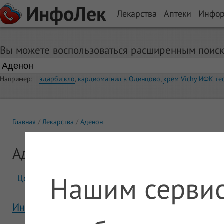
ИнфоЛек
Лекарства
Аптеки
Инфо
Вы можете воспользоваться расширенным поиск
Например:
эдарби кло
,
кардиомагнил в Одинцово
,
крем Vichy ИФК те
Главная
Лекарства
Аденон
Аденон
Нашим сервис
Цены
Отзывы
Инструкция Аденон