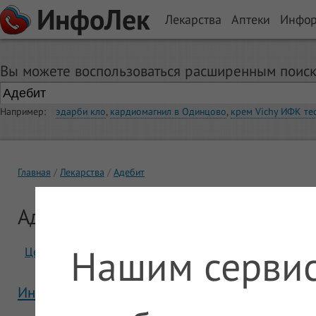
ИнфоЛек
Лекарства
Аптеки
Инфо
Вы можете воспользоваться расширенным поиск
Например:
эдарби кло
,
кардиомагнил в Одинцово
,
крем Vichy ИФК те
Главная
Лекарства
Адебит
Адебит
Нашим сервис
Цены
Отзывы
Инструкция Адебит