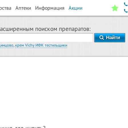
рства
Аптеки
Информация
Акции
расширенным поиском препаратов:
Найти
динцово
,
крем Vichy ИФК тестильщики