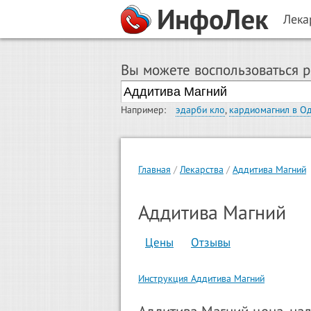
ИнфоЛек
Лека
Вы можете воспользоваться 
Например:
эдарби кло
,
кардиомагнил в О
Главная
Лекарства
Аддитива Магний
Аддитива Магний
Цены
Отзывы
Инструкция Аддитива Магний