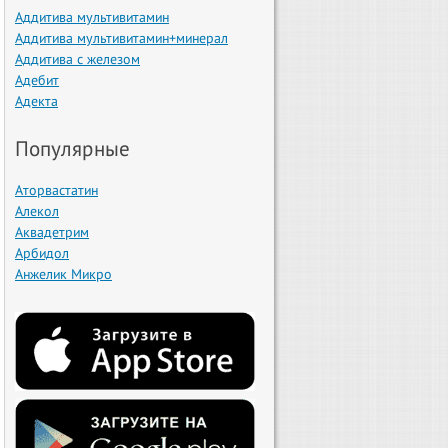
Аддитива мультивитамин
Аддитива мультивитамин+минерал
Аддитива с железом
Адебит
Адекта
Популярные
Аторвастатин
Алекол
Аквадетрим
Арбидол
Анжелик Микро