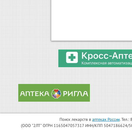
Поиск лекарств в
аптеках России
. Тел.
(ООО "2ЛТ" ОГРН 1165047057317 ИНН/КПП 5047186624/504701