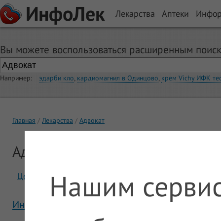
ИнфоЛек
Лекарства
Аптеки
Инфо
Вы можете воспользоваться расширенным поиск
Например:
эдарби кло
,
кардиомагнил в Одинцово
,
крем Vichy ИФК те
Главная
Лекарства
Адвокат
Адвокат
Нашим сервис
Цены
Отзывы
Инструкция Адвокат