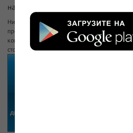
наличие, где купить?
Ниже вы можете найти самые лучшие цены на
профилактики дифтерии (с уменьшенным сод
коклюша (с уменьшенным содержанием антиге
столбняка, комбинированная, адсорбированная
Показать цены "Адасель (Вакцина
дифтерии (с уменьшенным содержани
(с уменьшенным содержанием антиге
столбняка, комбинированная, адсорб