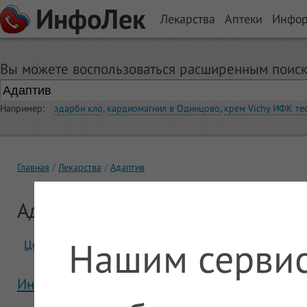
ИнфоЛек
Лекарства
Аптеки
Инфо
Вы можете воспользоваться расширенным поиск
Например:
эдарби кло
,
кардиомагнил в Одинцово
,
крем Vichy ИФК те
Главная
Лекарства
Адаптив
Адаптив
Нашим сервис
Цены
Отзывы
Инструкция Адаптив