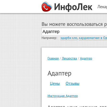
ИнфоЛек
Лека
Вы можете воспользоваться 
Например:
эдарби кло
,
кардиомагнил в О
Главная
Лекарства
Адаптер
Адаптер
Цены
Отзывы
Инструкция Адаптер