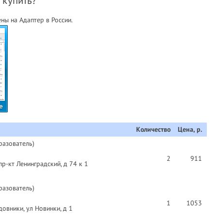
 купить?
ны на Адаптер в России.
е
Количество
Цена, р.
разователь)
2
911
пр-кт Ленинградский, д 74 к 1
разователь)
1
1053
овники, ул Новинки, д 1