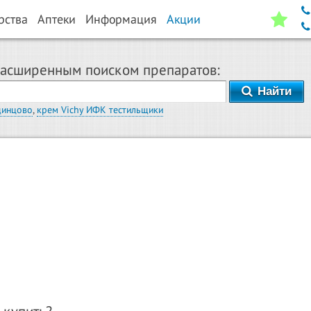
рства
Аптеки
Информация
Акции
расширенным поиском препаратов:
Найти
динцово
,
крем Vichy ИФК тестильщики