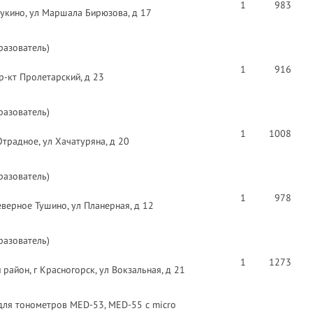
1
983
укино, ул Маршала Бирюзова, д 17
разователь)
1
916
-кт Пролетарский, д 23
разователь)
1
1008
традное, ул Хачатуряна, д 20
разователь)
1
978
еверное Тушино, ул Планерная, д 12
разователь)
1
1273
район, г Красногорск, ул Вокзальная, д 21
 для тонометров MED-53, MED-55 с micro