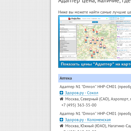
Адаптер цена, наличие, где
Ниже вы можете найти самые лучшие це
Показать цены "Адаптер" на карт
Аптека
Адаптер N1 "Omron" HHP-CM01 (преоб
Здоров.ру - Сокол
Москва, Северный (САО), Аэропорт, 
+7 (495) 363-35-00
Адаптер N1 "Omron" HHP-CM01 (преоб
Здоров.ру - Коломенская
Москва, Южный (ЮАО), Нагатино-Сад