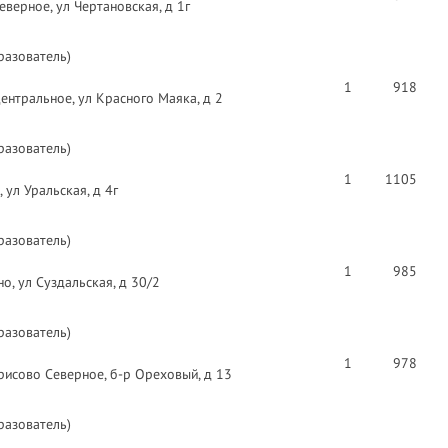
верное, ул Чертановская, д 1г
разователь)
1
918
нтральное, ул Красного Маяка, д 2
разователь)
1
1105
 ул Уральская, д 4г
разователь)
1
985
о, ул Суздальская, д 30/2
разователь)
1
978
исово Северное, б-р Ореховый, д 13
разователь)