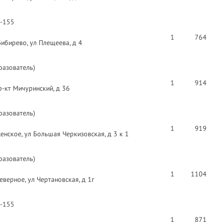
D-155
1
764
ибирево, ул Плещеева, д 4
разователь)
1
914
р-кт Мичуринский, д 36
разователь)
1
919
енское, ул Большая Черкизовская, д 3 к 1
разователь)
1
1104
верное, ул Чертановская, д 1г
D-155
1
871