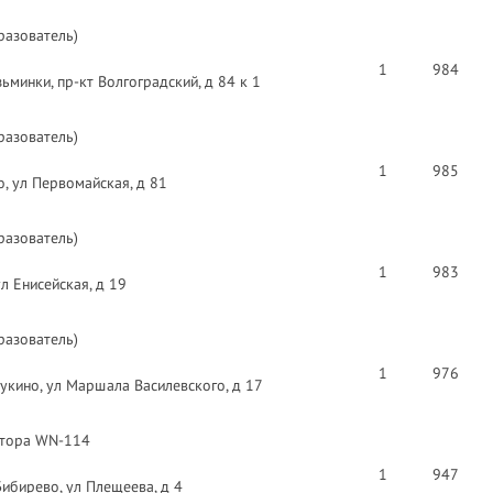
разователь)
1
984
минки, пр-кт Волгоградский, д 84 к 1
разователь)
1
985
, ул Первомайская, д 81
разователь)
1
983
л Енисейская, д 19
разователь)
1
976
укино, ул Маршала Василевского, д 17
лятора WN-114
1
947
ибирево, ул Плещеева, д 4