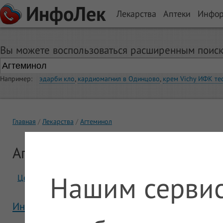
ИнфоЛек
Лекарства
Аптеки
Инфо
Вы можете воспользоваться расширенным поиск
Например:
эдарби кло
,
кардиомагнил в Одинцово
,
крем Vichy ИФК те
Главная
Лекарства
Агтеминол
Агтеминол
Нашим сервис
Цены
Отзывы
Инструкция Агтеминол