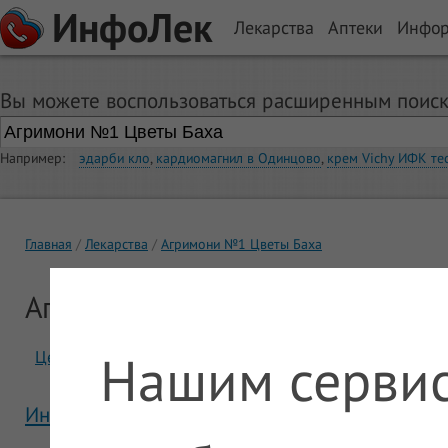
ИнфоЛек
Лекарства
Аптеки
Инфо
Вы можете воспользоваться расширенным поиск
Например:
эдарби кло
,
кардиомагнил в Одинцово
,
крем Vichy ИФК те
Главная
Лекарства
Агримони №1 Цветы Баха
Агримони №1 Цветы Баха
Нашим сервис
Цены
Отзывы
Инструкция Агримони №1 Цветы Баха