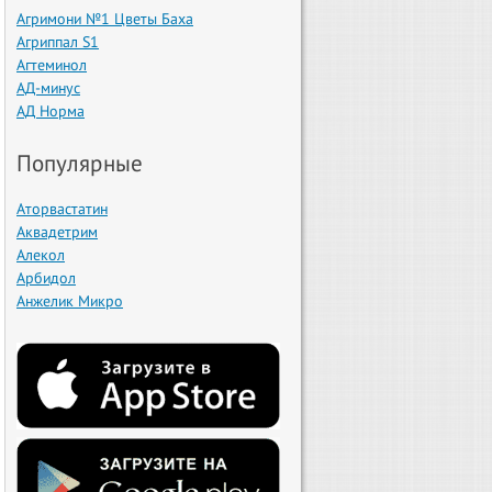
Агримони №1 Цветы Баха
Агриппал S1
Агтеминол
АД-минус
АД Норма
Популярные
Аторвастатин
Аквадетрим
Алекол
Арбидол
Анжелик Микро