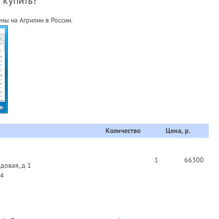
 купить?
ы на Агрилин в России.
е
Количество
Цена, р.
1
66300
довая, д 1
04