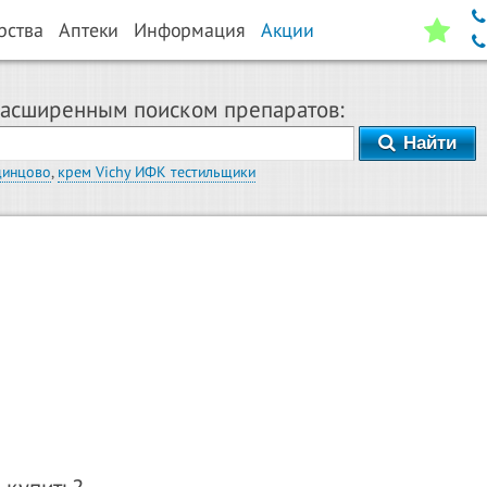
рства
Аптеки
Информация
Акции
расширенным поиском препаратов:
Найти
динцово
,
крем Vichy ИФК тестильщики