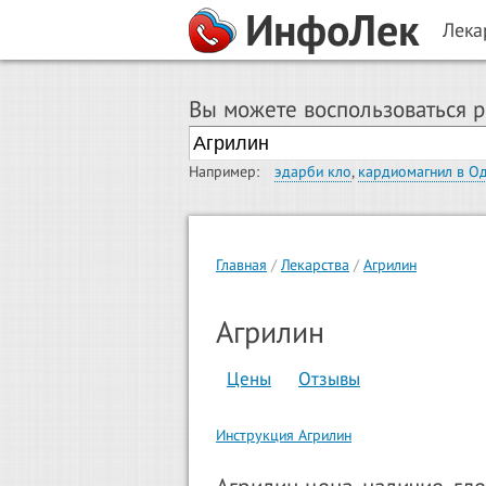
ИнфоЛек
Лека
Вы можете воспользоваться 
Например:
эдарби кло
,
кардиомагнил в О
Главная
Лекарства
Агрилин
Агрилин
Цены
Отзывы
Инструкция Агрилин