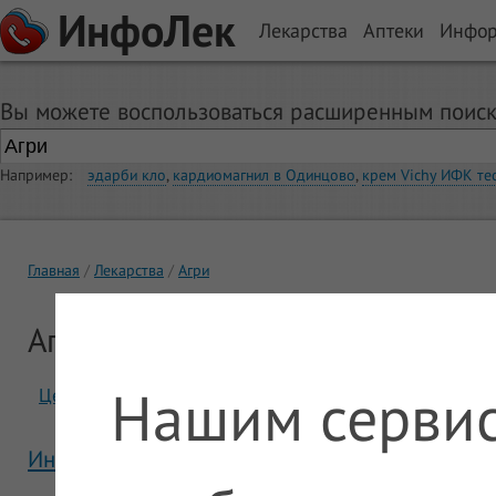
ИнфоЛек
Лекарства
Аптеки
Инфо
Вы можете воспользоваться расширенным поиск
Например:
эдарби кло
,
кардиомагнил в Одинцово
,
крем Vichy ИФК те
Главная
Лекарства
Агри
Агри
Нашим сервис
Цены
Отзывы
Инструкция Агри